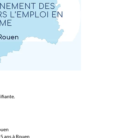
fiante.
Rouen
e 5 ans à Rouen