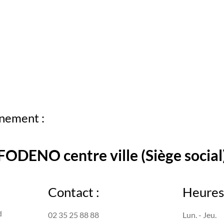
nement :
FODENO centre ville (Siège social
Contact :
Heures 
d
02 35 25 88 88
Lun. - Jeu.