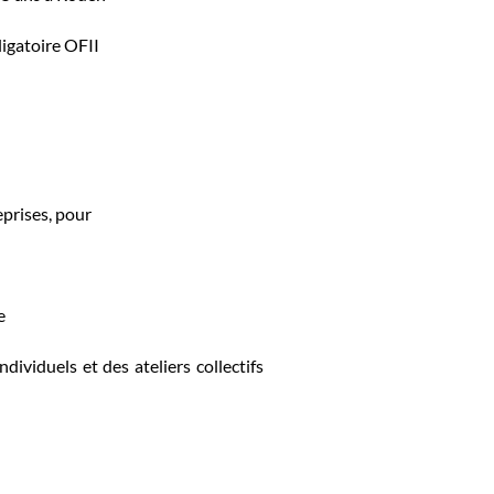
ligatoire OFII
eprises, pour
e
viduels et des ateliers collectifs